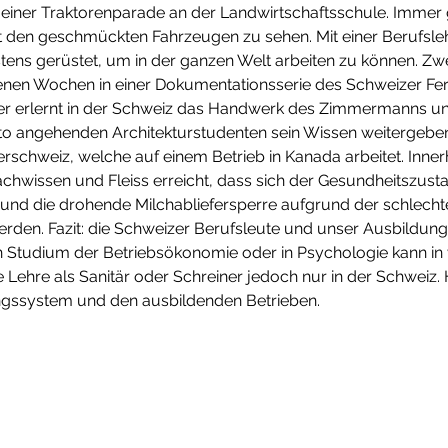
einer Traktorenparade an der Landwirtschaftsschule. Immer g
t den geschmückten Fahrzeugen zu sehen. Mit einer Berufsleh
ens gerüstet, um in der ganzen Welt arbeiten zu können. Zwe
nen Wochen in einer Dokumentationsserie des Schweizer Fe
er erlernt in der Schweiz das Handwerk des Zimmermanns un
uito angehenden Architekturstudenten sein Wissen weitergeben
erschweiz, welche auf einem Betrieb in Kanada arbeitet. Inner
achwissen und Fleiss erreicht, dass sich der Gesundheitszusta
und die drohende Milchabliefersperre aufgrund der schlechte
den. Fazit: die Schweizer Berufsleute und unser Ausbildung
Ein Studium der Betriebsökonomie oder in Psychologie kann in
Lehre als Sanitär oder Schreiner jedoch nur in der Schweiz. 
gssystem und den ausbildenden Betrieben.