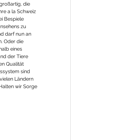
roßartig, die 
re a la Schweiz 
i Bespiele 
rnsehens zu 
d darf nun an 
. Oder die 
halb eines 
nd der Tiere 
n Qualität 
ssystem sind 
 vielen Ländern 
Halten wir Sorge 